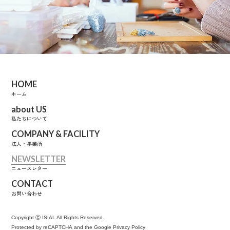
HOME
ホーム
about US
私たちについて
COMPANY
& FACILITY
法人・事業所
NEWSLETTER
ニュースレター
CONTACT
お問い合わせ
Copyright ⓒ
ISIAL All Rights Reserved.
Protected by reCAPTCHA
and the Google
Privacy Policy