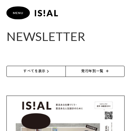
N
E
W
S
L
E
T
T
E
R
HOME
about US
COMPANY
すべてを表示
発行年別一覧
& FACILITY
NEWSLETTER
CONTACT