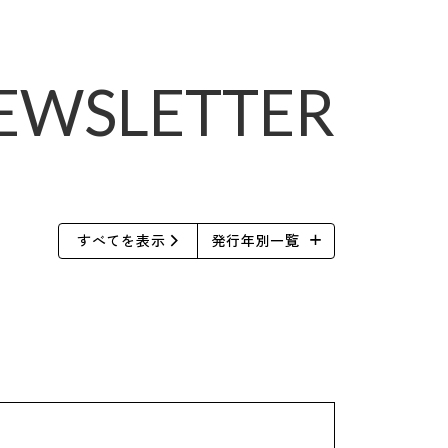
E
W
S
L
E
T
T
E
R
すべてを表示
発行年別一覧